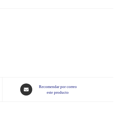
Opens
Recomendar por correo
este producto
in
a
new
window