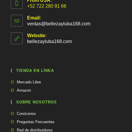
From USA:
+52 722 280 91 66
Email:
ventas@bellezayluba168.com
S
e
a
Website:
b
bellezayluba168.com
r
e
e
n
t
TIENDA EN LÍNEA
u
a
Se
p
Mercado Libre
abre
l
Se
Amazon
i
en
abre
c
una
en
SOBRE NOSOTROS
a
nueva
una
c
pestaña
Conócenos
i
nueva
ó
pestaña
Preguntas Frecuentes
n
Red de distribuidores