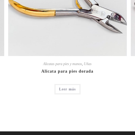
Alicatas para pies y manos
,
Uñas
Alicata para pies dorada
Leer más