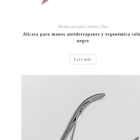
Alicatas para pies y manos
,
Uñas
Alicata para manos antiderrapante y ergonómica col
negro
Leer más