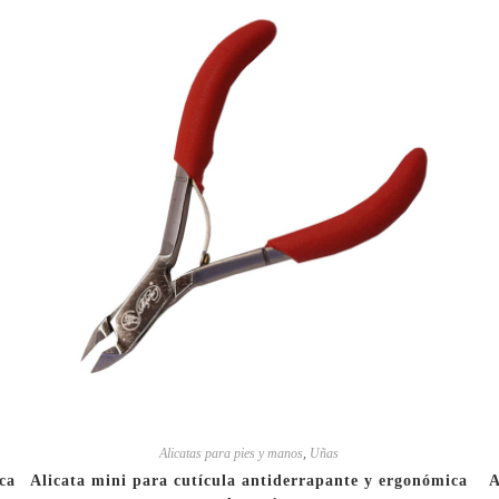
Alicatas para pies y manos
,
Uñas
ca
Alicata mini para cutícula antiderrapante y ergonómica
A