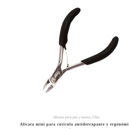
Alicatas para pies y manos
,
Uñas
Alicata mini para cutícula antiderrapante y ergonómi