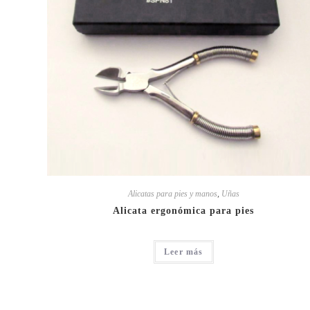
Alicatas para pies y manos
,
Uñas
Alicata ergonómica para pies
Leer más