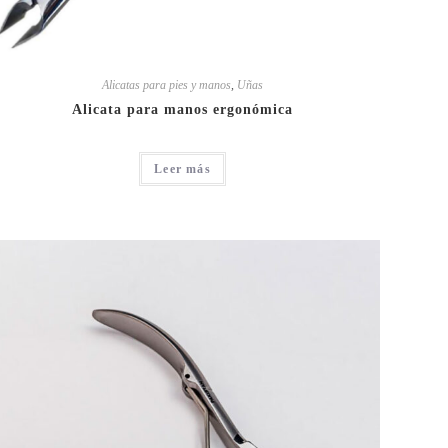
Alicatas para pies y manos
,
Uñas
Alicata para manos ergonómica
Leer más