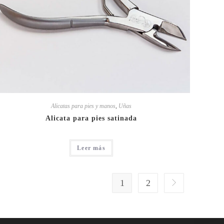
Alicatas para pies y manos
,
Uñas
Alicata para pies satinada
Leer más
1
2