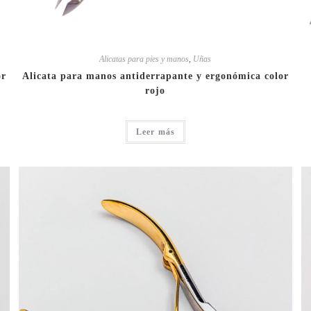
Alicatas para pies y manos
,
Uñas
or
Alicata para manos antiderrapante y ergonómica color
rojo
Leer más