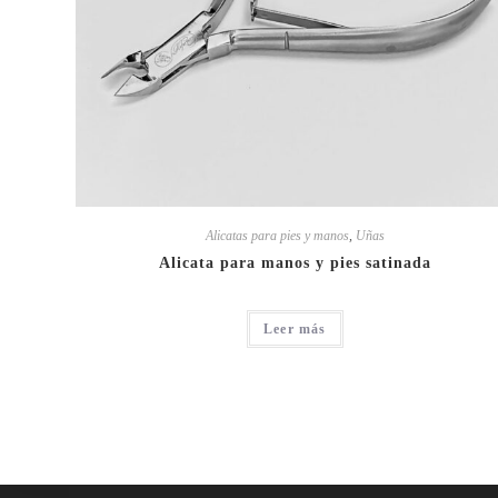
Alicatas para pies y manos
,
Uñas
Alicata para manos y pies satinada
Leer más