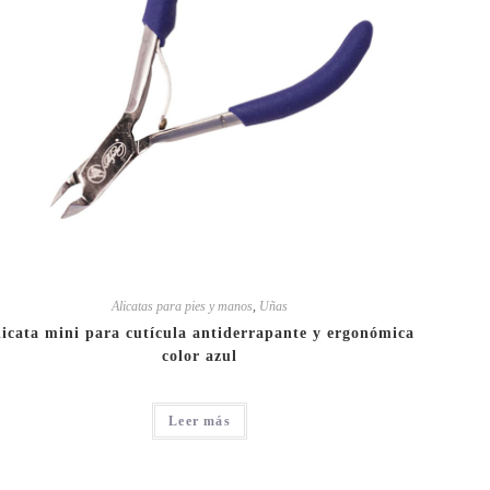
Alicatas para pies y manos
,
Uñas
licata mini para cutícula antiderrapante y ergonómica
color azul
Leer más