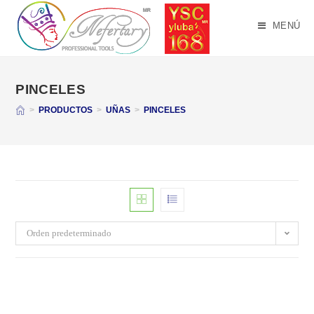
Saltar
al
MENÚ
contenido
PINCELES
>
PRODUCTOS
>
UÑAS
>
PINCELES
Orden predeterminado