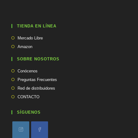
e
e
n
t
TIENDA EN LÍNEA
u
a
Se
p
Mercado Libre
abre
l
Se
Amazon
i
en
abre
c
una
en
SOBRE NOSOTROS
a
nueva
una
c
pestaña
Conócenos
i
nueva
ó
pestaña
Preguntas Frecuentes
n
Red de distribuidores
CONTACTO
SÍGUENOS