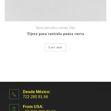
Tijeras para uña y cutícula
,
Uñas
Tijera para cutícula punta curva
Leer más
Desde México:
722 280 91 66
From USA: