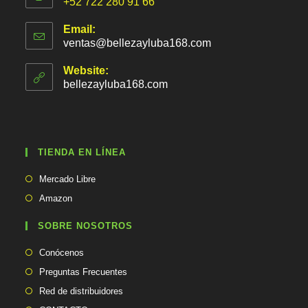
+52 722 280 91 66
Email:
ventas@bellezayluba168.com
S
e
a
Website:
b
bellezayluba168.com
r
e
e
n
t
TIENDA EN LÍNEA
u
a
Se
p
Mercado Libre
abre
l
Se
Amazon
i
en
abre
c
una
en
SOBRE NOSOTROS
a
nueva
una
c
pestaña
Conócenos
i
nueva
ó
pestaña
Preguntas Frecuentes
n
Red de distribuidores