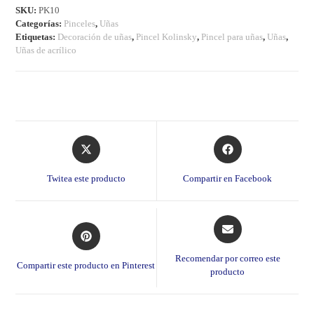
SKU:
PK10
Categorías:
Pinceles
,
Uñas
Etiquetas:
Decoración de uñas
,
Pincel Kolinsky
,
Pincel para uñas
,
Uñas
,
Uñas de acrílico
Opens
Opens
in
in
a
a
Twitea este producto
Compartir en Facebook
new
new
window
window
Opens
Opens
in
in
a
a
Recomendar por correo este
Compartir este producto en Pinterest
new
producto
new
window
window