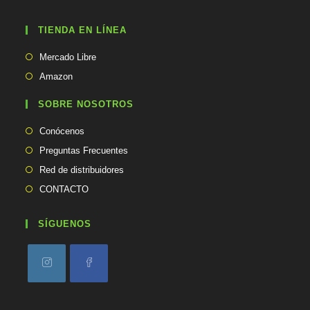
n
t
TIENDA EN LÍNEA
u
a
Se
p
Mercado Libre
abre
l
Se
Amazon
i
en
abre
c
una
en
SOBRE NOSOTROS
a
nueva
una
c
pestaña
Conócenos
i
nueva
ó
pestaña
Preguntas Frecuentes
n
Red de distribuidores
CONTACTO
SÍGUENOS
Se
Se
abre
abre