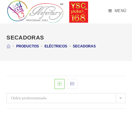
Saltar
al
MENÚ
contenido
SECADORAS
>
PRODUCTOS
>
ELÉCTRICOS
>
SECADORAS
Orden predeterminado