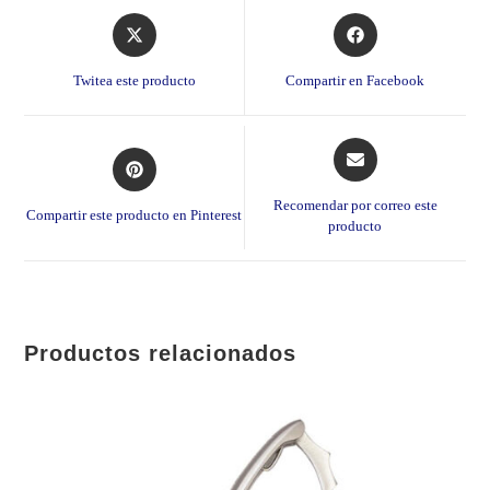
Opens
Opens
in
in
a
a
Twitea este producto
Compartir en Facebook
new
new
window
window
Opens
Opens
in
in
a
a
Recomendar por correo este
Compartir este producto en Pinterest
new
producto
new
window
window
Productos relacionados