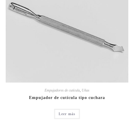
Empujadores de cutícula
,
Uñas
Empujador de cutícula tipo cuchara
Leer más