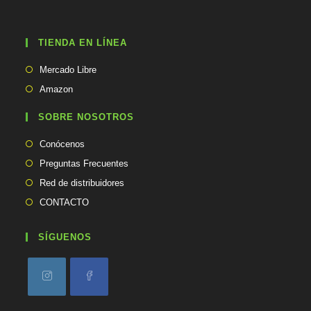
e
n
t
TIENDA EN LÍNEA
u
a
Se
p
Mercado Libre
abre
l
Se
Amazon
i
en
abre
c
una
en
SOBRE NOSOTROS
a
nueva
una
c
pestaña
Conócenos
i
nueva
ó
pestaña
Preguntas Frecuentes
n
Red de distribuidores
CONTACTO
SÍGUENOS
Se
Se