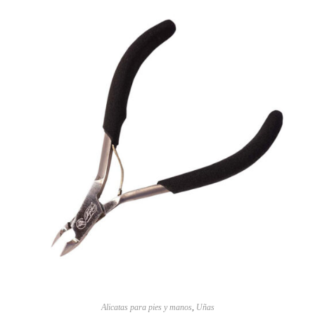
Alicatas para pies y manos
,
Uñas