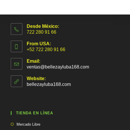
Desde México:
722 280 91 66
From USA:
+52 722 280 91 66
Email:
ventas@bellezayluba168.com
S
e
a
Website:
b
bellezayluba168.com
r
e
e
n
t
TIENDA EN LÍNEA
u
a
Se
p
Mercado Libre
abre
l