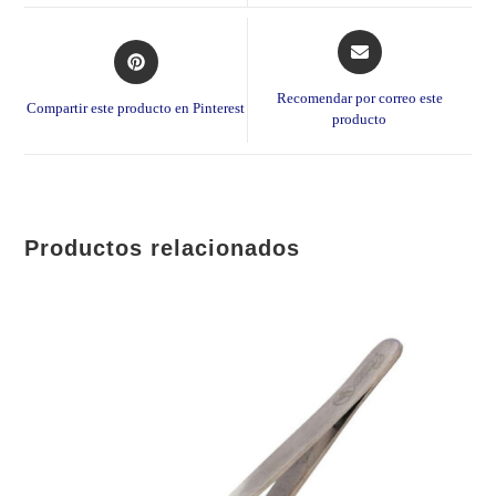
window
window
Opens
Opens
in
in
a
a
Recomendar por correo este
Compartir este producto en Pinterest
new
producto
new
window
window
Productos relacionados