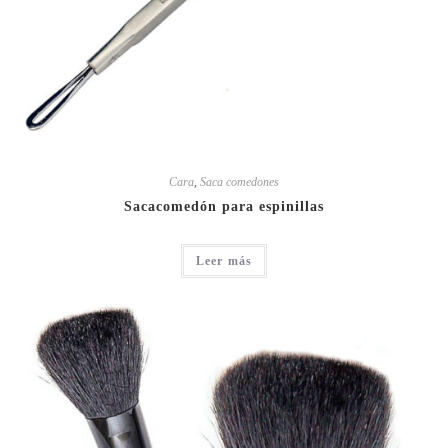
Cara
,
Saca comedones
Sacacomedón para espinillas
Leer más