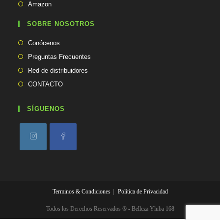
Se
Amazon
i
en
abre
c
una
en
SOBRE NOSOTROS
a
nueva
una
c
pestaña
Conócenos
i
nueva
ó
pestaña
Preguntas Frecuentes
n
Red de distribuidores
CONTACTO
SÍGUENOS
Se
Se
abre
abre
en
en
una
una
Terminos & Condiciones
Política de Privacidad
nueva
nueva
pestaña
pestaña
Todos los Derechos Reservados ® - Belleza Yluba 168