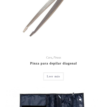
Cara
,
Pinzas
Pinza para depilar diagonal
Leer más