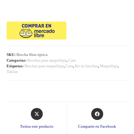
SKU:
Brocha fibra óptica
Categorías:
Brochas para maquillaje
,
Cara
Etiquetas:
Brochas para maquillaje
,
Cara
,
Kit de brochas
,
Maquillaje
,
Taklón
Opens
Opens
in
in
a
a
Twitea este producto
Compartir en Facebook
new
new