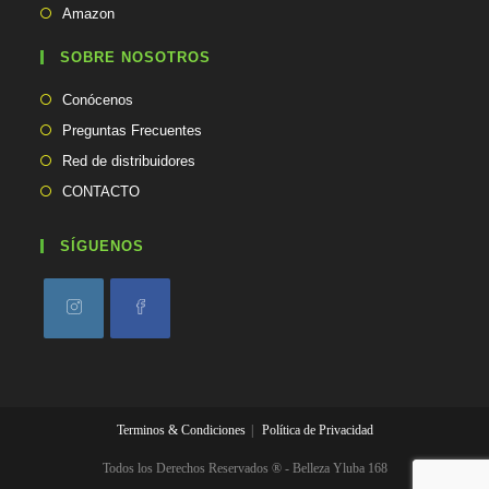
abre
l
Se
Amazon
i
en
abre
c
una
en
SOBRE NOSOTROS
a
nueva
una
c
pestaña
Conócenos
i
nueva
ó
pestaña
Preguntas Frecuentes
n
Red de distribuidores
CONTACTO
SÍGUENOS
Se
Se
abre
abre
en
en
una
una
Terminos & Condiciones
Política de Privacidad
nueva
nueva
pestaña
pestaña
Todos los Derechos Reservados ® - Belleza Yluba 168