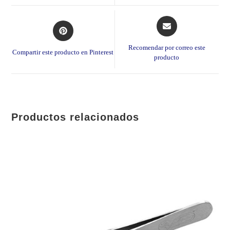
window
window
Opens
Opens
in
in
a
a
Recomendar por correo este
Compartir este producto en Pinterest
new
producto
new
window
window
Productos relacionados