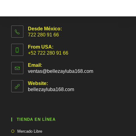
Desde México:
722 280 91 66
From USA:
+52 722 280 91 66
Email:
ventas@bellezayluba168.com
S
e
a
Website:
b
bellezayluba168.com
r
e
e
n
t
TIENDA EN LÍNEA
u
a
Se
p
Mercado Libre