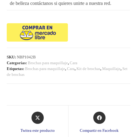
de belleza contáctanos si quieres unirte a nuestra red.
SKU:
NBP1042B
Categorías:
Brochas para maquillaje
,
Cara
Etiquetas:
Brochas para maquillaje
,
Cara
,
Kit de brochas
,
Maquillaje
,
Set
de brochas
Opens
Opens
in
in
a
a
Twitea este producto
Compartir en Facebook
new
new