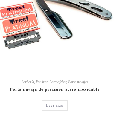
Barbería
,
Estilizar
,
Para afeitar
,
Porta navajas
Porta navaja de precisión acero inoxidable
Leer más