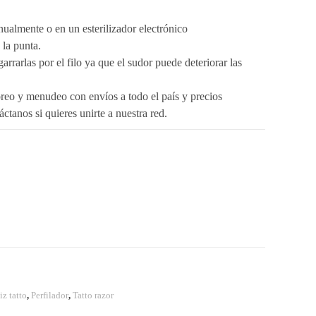
nualmente o en un esterilizador electrónico
 la punta.
arrarlas por el filo ya que el sudor puede deteriorar las
eo y menudeo con envíos a todo el país y precios
áctanos si quieres unirte a nuestra red.
iz tatto
,
Perfilador
,
Tatto razor