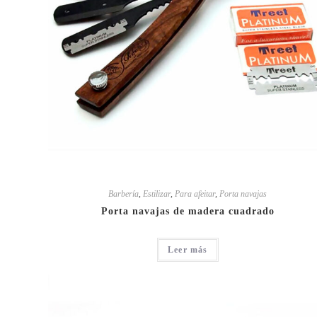
Barbería
,
Estilizar
,
Para afeitar
,
Porta navajas
Porta navajas de madera cuadrado
Leer más