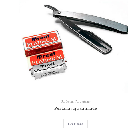
Barbería
,
Para afeitar
Portanavaja satinado
Leer más