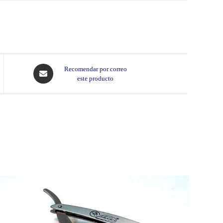
Opens
Recomendar por correo
este producto
in
a
new
window