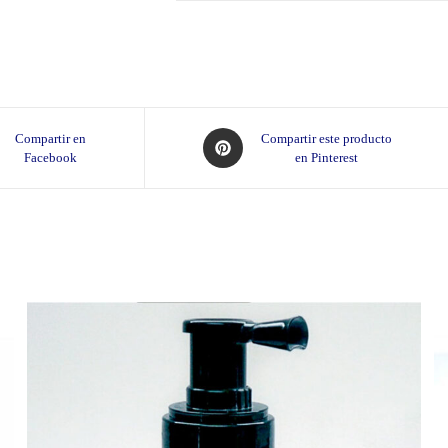
Opens
Compartir en
Compartir este producto
Facebook
en Pinterest
in
a
new
window