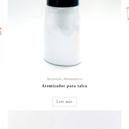
Accesorios
,
Atomizadores
Atomizador para talco
Leer más