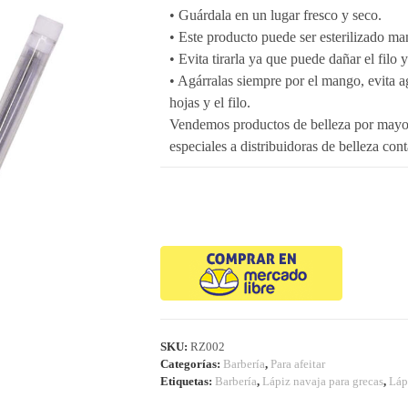
• Guárdala en un lugar fresco y seco.
• Este producto puede ser esterilizado ma
• Evita tirarla ya que puede dañar el filo y
• Agárralas siempre por el mango, evita ag
hojas y el filo.
Vendemos productos de belleza por mayor
especiales a distribuidoras de belleza cont
SKU:
RZ002
Categorías:
Barbería
,
Para afeitar
Etiquetas:
Barbería
,
Lápiz navaja para grecas
,
Láp