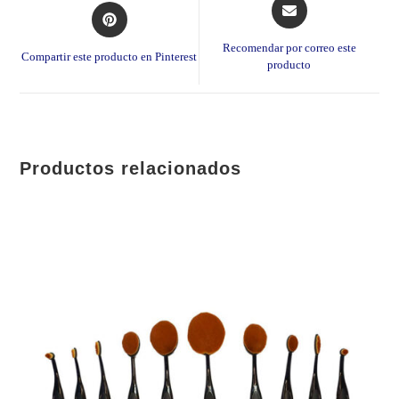
Opens
Opens
in
in
a
a
Recomendar por correo este
Compartir este producto en Pinterest
new
producto
new
window
window
Productos relacionados