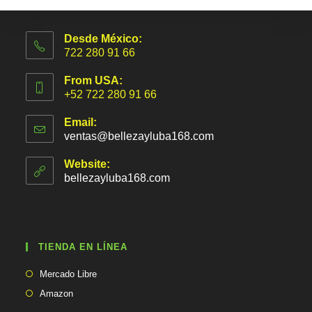
Desde México:
722 280 91 66
From USA:
+52 722 280 91 66
Email:
ventas@bellezayluba168.com
S
e
a
Website:
b
bellezayluba168.com
r
e
e
n
t
TIENDA EN LÍNEA
u
a
Se
p
Mercado Libre
abre
l
Se
Amazon
i
en
abre
c