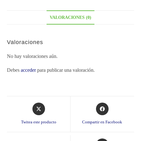
VALORACIONES (0)
Valoraciones
No hay valoraciones aún.
Debes
acceder
para publicar una valoración.
Opens
Opens
in
in
a
a
Twitea este producto
Compartir en Facebook
new
new
window
window