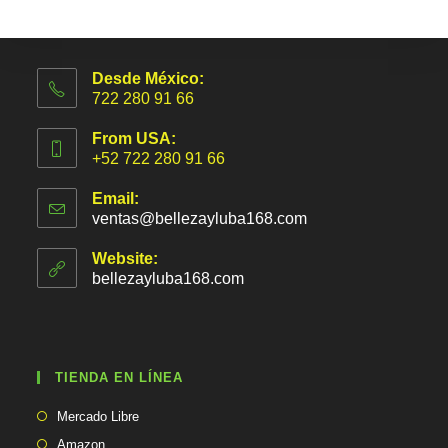
Desde México:
722 280 91 66
From USA:
+52 722 280 91 66
Email:
ventas@bellezayluba168.com
S
e
a
Website:
b
bellezayluba168.com
r
e
e
n
t
TIENDA EN LÍNEA
u
a
Se
p
Mercado Libre
abre
l
Se
Amazon