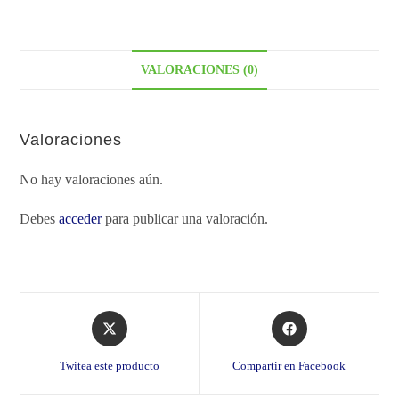
VALORACIONES (0)
Valoraciones
No hay valoraciones aún.
Debes
acceder
para publicar una valoración.
Opens
Opens
in
in
a
a
Twitea este producto
Compartir en Facebook
new
new
window
window