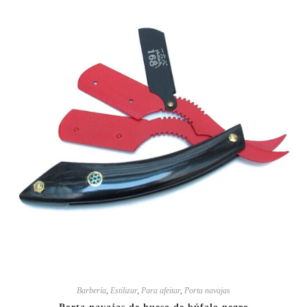
Barbería
,
Estilizar
,
Para afeitar
,
Porta navajas