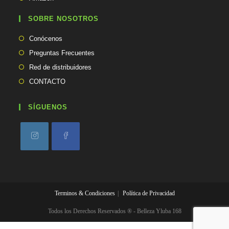
i
en
abre
c
una
en
SOBRE NOSOTROS
a
nueva
una
c
pestaña
Conócenos
i
nueva
ó
pestaña
Preguntas Frecuentes
n
Red de distribuidores
CONTACTO
SÍGUENOS
Se
Se
abre
abre
en
en
una
una
Terminos & Condiciones
Política de Privacidad
nueva
nueva
pestaña
pestaña
Todos los Derechos Reservados ® - Belleza Yluba 168