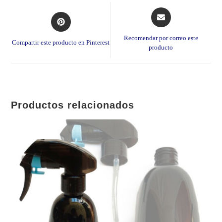
Opens
Opens
in
in
a
a
Recomendar por correo este
Compartir este producto en Pinterest
new
producto
new
window
window
Productos relacionados