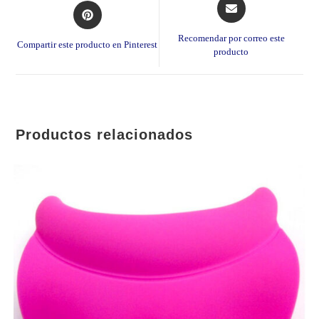
Opens
Opens
in
in
a
a
Recomendar por correo este
Compartir este producto en Pinterest
new
producto
new
window
window
Productos relacionados