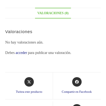
VALORACIONES (0)
Valoraciones
No hay valoraciones aún.
Debes
acceder
para publicar una valoración.
Opens
Opens
in
in
a
a
Twitea este producto
Compartir en Facebook
new
new
window
window