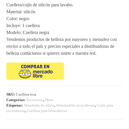
Cuellera/cojín de silicón para lavabo.
Material: silicón
Color: negro
Incluye: 1 cuellera
Modelo: Cuellera negra
Vendemos productos de belleza por mayoreo y menudeo con
envíos a todo el país y precios especiales a distribuidoras de
belleza contáctanos si quieres unirte a nuestra red.
SKU:
Cuellera rosa
Categorías:
Accesorios
,
Otros
Etiquetas:
Almohada de silión
,
Almohadilla lavacabezas
,
Cojín para
lavacabezas
,
Cuellera para lavacabezas