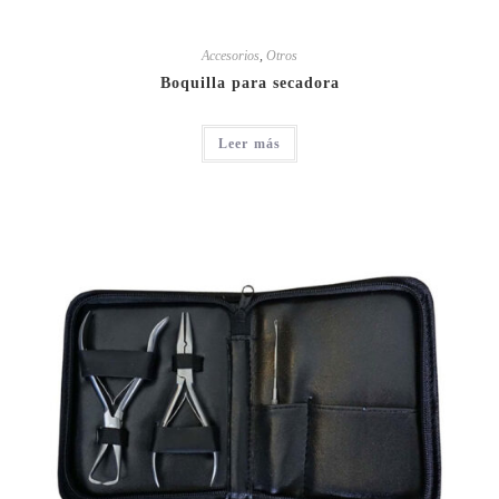
Accesorios
,
Otros
Boquilla para secadora
Leer más