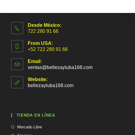
Desde México:
722 280 91 66
From USA:
+52 722 280 91 66
Email:
ventas@bellezayluba168.com
S
e
a
Website:
b
bellezayluba168.com
r
e
e
n
t
TIENDA EN LÍNEA
u
a
Se
p
Mercado Libre
abre
l
Se