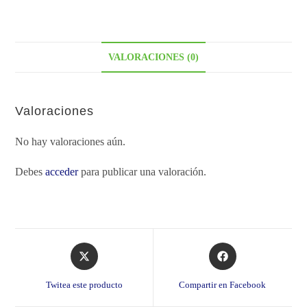
VALORACIONES (0)
Valoraciones
No hay valoraciones aún.
Debes
acceder
para publicar una valoración.
Opens
Opens
in
in
a
a
Twitea este producto
Compartir en Facebook
new
new
window
window