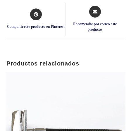
Opens
Opens
in
in
a
a
Recomendar por correo este
Compartir este producto en Pinterest
new
producto
new
window
window
Productos relacionados