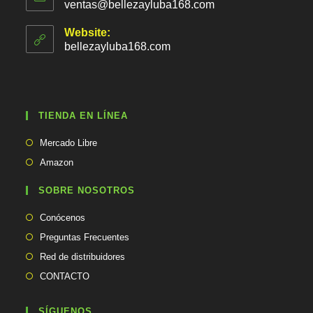
ventas@bellezayluba168.com
S
e
a
Website:
b
bellezayluba168.com
r
e
e
n
t
TIENDA EN LÍNEA
u
a
Se
p
Mercado Libre
abre
l
Se
Amazon
i
en
abre
c
una
en
SOBRE NOSOTROS
a
nueva
una
c
pestaña
Conócenos
i
nueva
ó
pestaña
Preguntas Frecuentes
n
Red de distribuidores
CONTACTO
SÍGUENOS