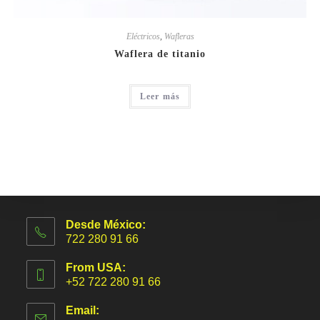
Eléctricos
,
Wafleras
Waflera de titanio
Leer más
Desde México:
722 280 91 66
From USA:
+52 722 280 91 66
Email: