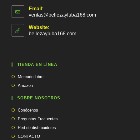
Email:
ventas@bellezayluba168.com
S
e
a
Website:
b
bellezayluba168.com
r
e
e
n
t
TIENDA EN LÍNEA
u
a
Se
p
Mercado Libre
abre
l
Se
Amazon
i
en
abre
c
una
en
SOBRE NOSOTROS
a
nueva
una
c
pestaña
Conócenos
i
nueva
ó
pestaña
Preguntas Frecuentes
n
Red de distribuidores
CONTACTO