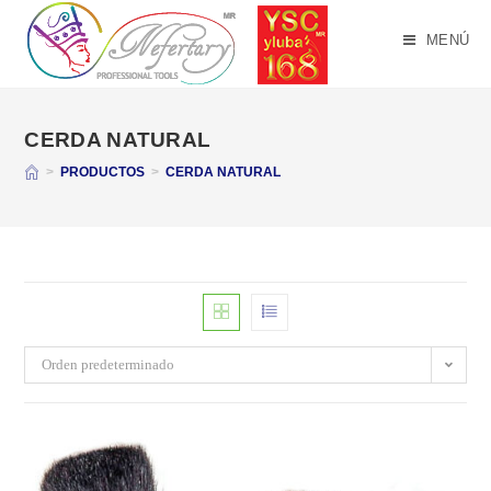
Saltar
al
MENÚ
contenido
CERDA NATURAL
>
PRODUCTOS
>
CERDA NATURAL
Orden predeterminado