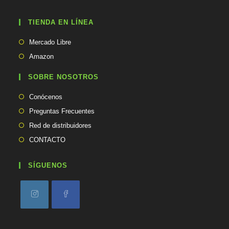
n
t
TIENDA EN LÍNEA
u
a
Se
p
Mercado Libre
abre
l
Se
Amazon
i
en
abre
c
una
en
SOBRE NOSOTROS
a
nueva
una
c
pestaña
Conócenos
i
nueva
ó
pestaña
Preguntas Frecuentes
n
Red de distribuidores
CONTACTO
SÍGUENOS
Se
Se
abre
abre